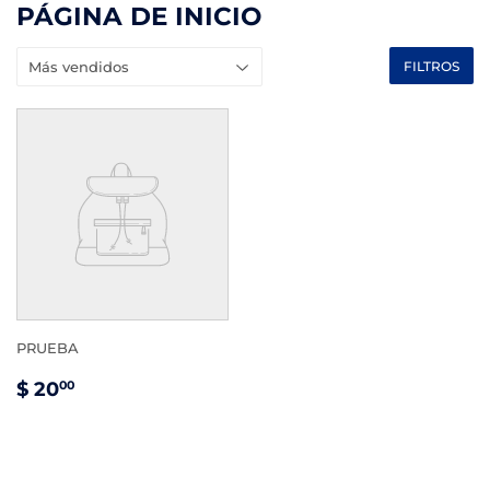
PÁGINA DE INICIO
FILTROS
PRUEBA
PRECIO
$
$ 20
00
HABITUAL
20.00