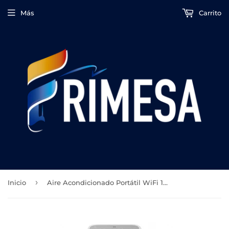
Más
Carrito
›
Inicio
Aire Acondicionado Portátil WiFi 14,000 BTU’s Frio y Calor marca DACE SKU: DAPA1402CSM