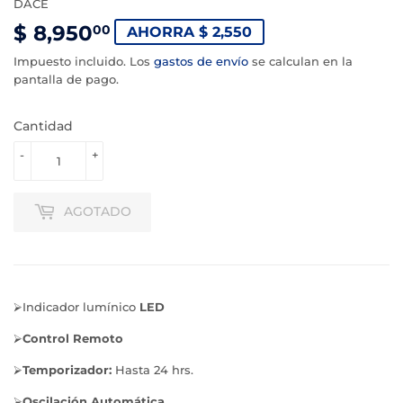
DACE
$ 8,950
$
00
AHORRA $ 2,550
8,950.00
Impuesto incluido. Los
gastos de envío
se calculan en la
pantalla de pago.
Cantidad
-
+
AGOTADO
⮚Indicador lumínico
LED
⮚
Control Remoto
⮚
Temporizador:
Hasta 24 hrs.
⮚
Oscilación Automática