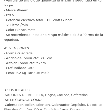
- Válvula de alivio que garantiza la máxima seguridad en tu
hogar.
- Marca Rheem
- 120 V
- Potencia eléctrica total 1500 Watts / hora
- 35 Litros /min
- Color Blanco Mate
- Se recomienda instalar a rango máximo de 5 a 10 mts de la
regadera.
-DIMENSIONES:
- Forma cuadrada
- Ancho del producto: 38.5 cm
- Alto del producto: 73 cm
- Profundidad: 38.5
- Peso: 15.2 Kg Tanque Vacío
-USOS IDEALES:
-SALONES DE BELLEZA, Hogar, Cocinas, Cafeterías.
-SE LE CONOCE COMO:
-Calentador, boiler, calentón, Calentador Depósito, Depósito
Eléctrico, Calefon, 120 V, Depósito Agua, De paso