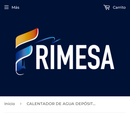
Más
Carrito
›
Inicio
CALENTADOR DE AGUA DEPÓSITO ELÉCTRICO RHEEM 35 L 127V SKU:RME-CHN35L