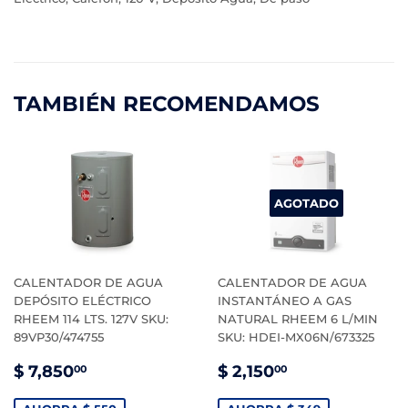
TAMBIÉN RECOMENDAMOS
AGOTADO
CALENTADOR DE AGUA
CALENTADOR DE AGUA
DEPÓSITO ELÉCTRICO
INSTANTÁNEO A GAS
RHEEM 114 LTS. 127V SKU:
NATURAL RHEEM 6 L/MIN
89VP30/474755
SKU: HDEI-MX06N/673325
PRECIO
$
PRECIO
$
$ 7,850
$ 2,150
00
00
DE
7,850.00
DE
2,150.00