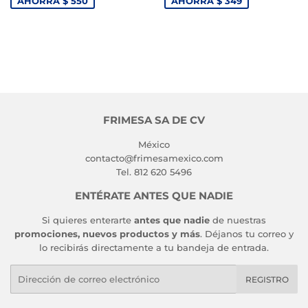
VENTA
VENTA
AHORRA $ 550
AHORRA $ 349
FRIMESA SA DE CV
México
contacto@frimesamexico.com
Tel. 812 620 5496
ENTÉRATE ANTES QUE NADIE
Si quieres enterarte
antes que nadie
de nuestras
promociones, nuevos productos y más
. Déjanos tu correo y
lo recibirás directamente a tu bandeja de entrada.
Correo
REGISTRO
electrónico