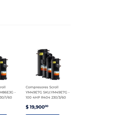
roll
Compresores Scroll
M86E3G -
YM49E7G SKU:YM49E7G -
30/1/60
100 4HP R404 230/3/60
PRECIO
$
$ 19,900
00
1,500.00
DE
19,900.00