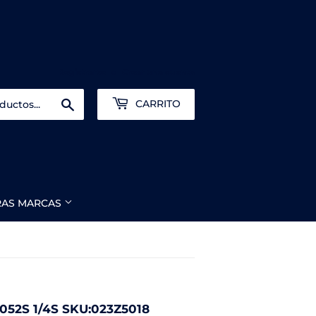
Registrarse
o
Crear una cuenta
Buscar
CARRITO
RAS MARCAS
052S 1/4S SKU:023Z5018