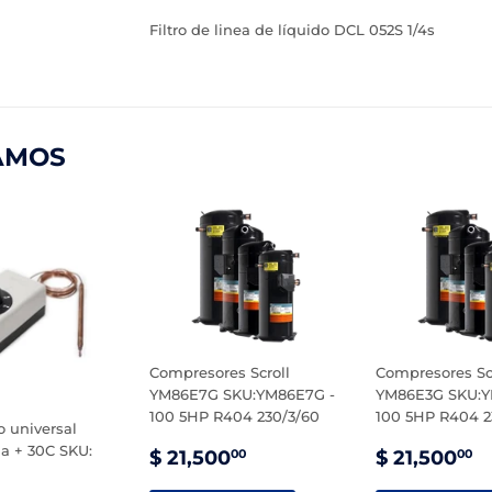
Filtro de linea de líquido DCL 052S 1/4s
AMOS
Compresores Scroll
Compresores Sc
YM86E7G SKU:YM86E7G -
YM86E3G SKU:Y
100 5HP R404 230/3/60
100 5HP R404 2
 universal
PRECIO
$
PRECIO
$
a + 30C SKU:
$ 21,500
$ 21,500
00
00
DE
21,500.00
DE
2