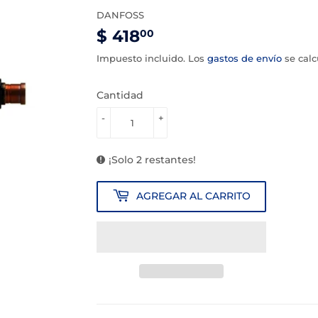
DANFOSS
$ 418
$
00
418.00
Impuesto incluido. Los
gastos de envío
se calc
Cantidad
-
+
¡Solo 2 restantes!
AGREGAR AL CARRITO