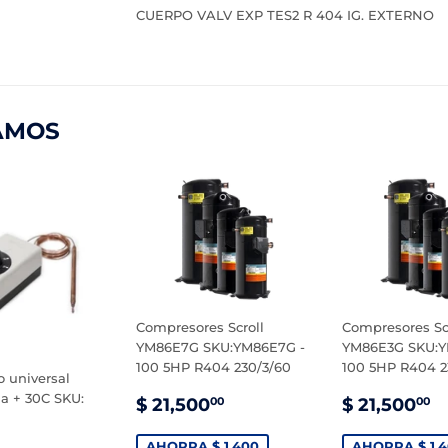
CUERPO VALV EXP TES2 R 404 IG. EXTERNO
AMOS
Compresores Scroll
Compresores Sc
YM86E7G SKU:YM86E7G -
YM86E3G SKU:Y
100 5HP R404 230/3/60
100 5HP R404 2
 universal
PRECIO
$
PRECIO
$
a + 30C SKU:
$ 21,500
$ 21,500
00
00
DE
21,500.00
DE
2
VENTA
VENTA
AHORRA $ 1,400
AHORRA $ 1,