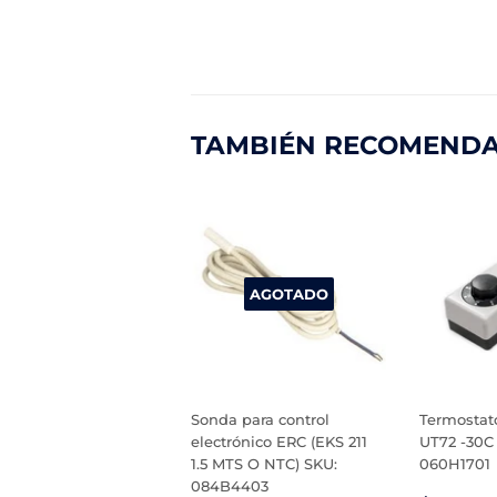
TAMBIÉN RECOMEND
AGOTADO
Sonda para control
Termostato
electrónico ERC (EKS 211
UT72 -30C 
1.5 MTS O NTC) SKU:
060H1701
084B4403