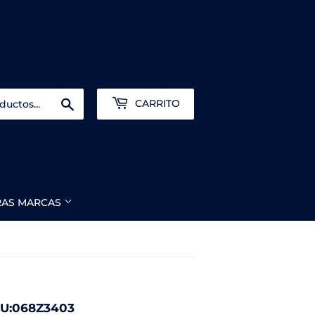
Registrarse
o
Crear una cuenta
Buscar
CARRITO
RAS MARCAS
U:068Z3403