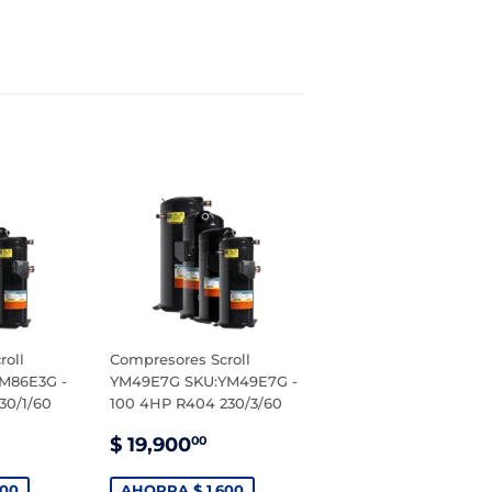
roll
Compresores Scroll
M86E3G -
YM49E7G SKU:YM49E7G -
30/1/60
100 4HP R404 230/3/60
PRECIO
$
$ 19,900
00
1,500.00
DE
19,900.00
VENTA
400
AHORRA $ 1,600