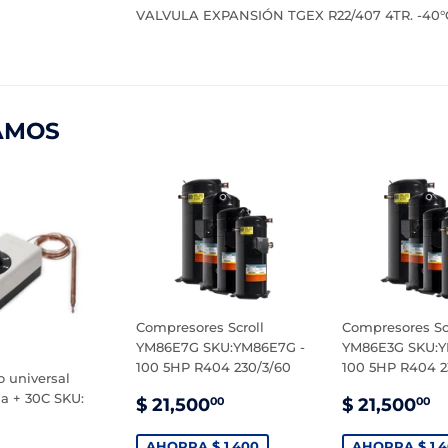
VALVULA EXPANSIÓN TGEX R22/407 4TR. -40°
AMOS
Compresores Scroll
Compresores Sc
YM86E7G SKU:YM86E7G -
YM86E3G SKU:Y
100 5HP R404 230/3/60
100 5HP R404 2
 universal
PRECIO
$
PRECIO
$
a + 30C SKU:
$ 21,500
$ 21,500
00
00
DE
21,500.00
DE
2
VENTA
VENTA
AHORRA $ 1,400
AHORRA $ 1,