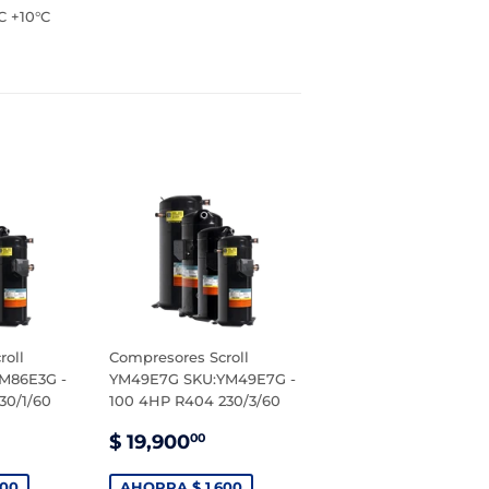
C +10°C
roll
Compresores Scroll
M86E3G -
YM49E7G SKU:YM49E7G -
30/1/60
100 4HP R404 230/3/60
PRECIO
$
$ 19,900
00
1,500.00
DE
19,900.00
VENTA
400
AHORRA $ 1,600