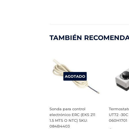
TAMBIÉN RECOMEND
AGOTADO
Sonda para control
Termostato
electrónico ERC (EKS 211
UT72 -30C 
1.5 MTS O NTC) SKU:
060H1701
084B4403