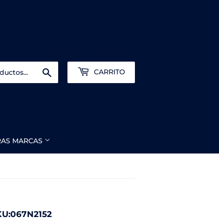
Registrarse
o
Crear una cuenta
Buscar
CARRITO
RAS MARCAS
U:067N2152