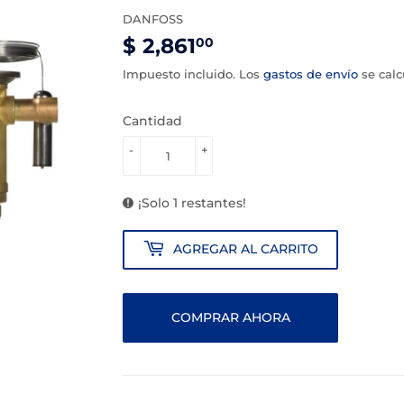
DANFOSS
$ 2,861
$
00
2,861.00
Impuesto incluido. Los
gastos de envío
se calc
Cantidad
-
+
¡Solo 1 restantes!
AGREGAR AL CARRITO
COMPRAR AHORA