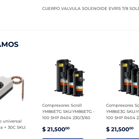
CUERPO VALVULA SOLENOIDE EVR15 7/8 SO
AMOS
Compresores Scroll
Compresores Sc
YM86E7G SKU:YM86E7G -
YM86E3G SKU:Y
100 5HP R404 230/3/60
100 5HP R404 2
 universal
PRECIO
$
PRECIO
$
a + 30C SKU:
$ 21,500
$ 21,500
00
00
DE
21,500.00
DE
2