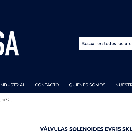
INDUSTRIAL
CONTACTO
QUIENES SOMOS
NUEST
Válvulas solenoides EVR15 SKU:032F1225
VÁLVULAS SOLENOIDES EVR15 SKU