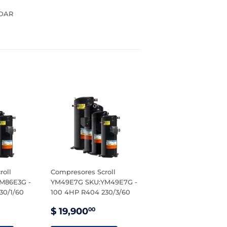
LDAR
roll
Compresores Scroll
M86E3G -
YM49E7G SKU:YM49E7G -
30/1/60
100 4HP R404 230/3/60
PRECIO
$
$ 19,900
00
1,500.00
DE
19,900.00