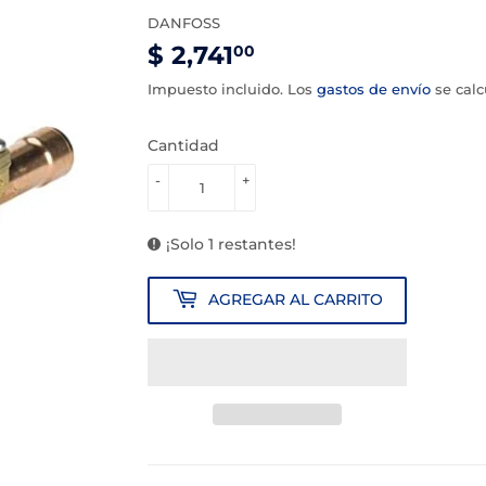
DANFOSS
$ 2,741
$
00
2,741.00
Impuesto incluido. Los
gastos de envío
se calc
Cantidad
-
+
¡Solo 1 restantes!
AGREGAR AL CARRITO