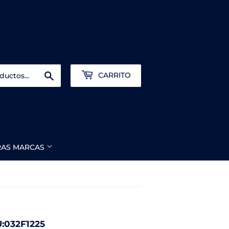
Registrarse
o
Crear una cuenta
Buscar
CARRITO
RAS MARCAS
:032F1225